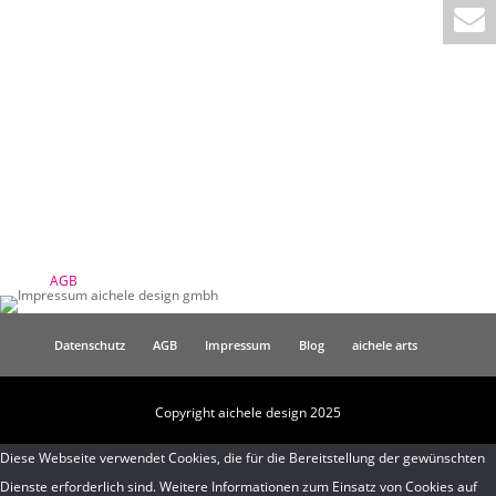
HRB: 749846, Sitz der aichele design gmbh ist Schorndorf
Umsatzsteuer
Umsatzsteuer-Identifikationsnummer gemäß §27 a
Umsatzsteuergesetz:
USt-IdNr.: DE296593583
Verantwortlich für den Inhalt
gemäß § 55 Abs. 2 RStV:
Franziska E. Hänle (geborene Aichele), Tilsiterstraße 3
73614 Schorndorf
AGB
Datenschutz
AGB
Impressum
Blog
aichele arts
Copyright aichele design 2025
Diese Webseite verwendet Cookies, die für die Bereitstellung der gewünschten
Dienste erforderlich sind. Weitere Informationen zum Einsatz von Cookies auf