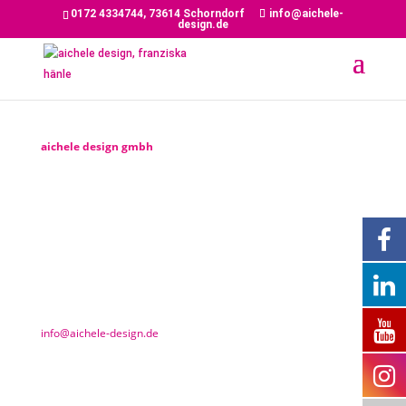
0172 4334744, 73614 Schorndorf
info@aichele-
design.de
IMPRESSUM
aichele design gmbh
Tilsiterstraße 3, 73614 Schorndorf
Vertreten durch:
Geschäftsführung: Franziska E. Hänle (geborene Aichele)
Diplom Kommunikations-Designerin (FH)
Kontakt
:
Telefon: 07181 262912-0
info@aichele-design.de
Registereintrag:
Registergericht: Amtsgericht Stuttgart