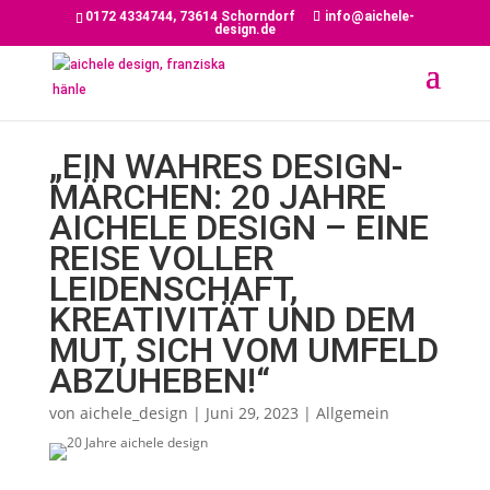
0172 4334744, 73614 Schorndorf
info@aichele-
design.de
„EIN WAHRES DESIGN-
MÄRCHEN: 20 JAHRE
AICHELE DESIGN – EINE
REISE VOLLER
LEIDENSCHAFT,
KREATIVITÄT UND DEM
MUT, SICH VOM UMFELD
ABZUHEBEN!“
von
aichele_design
|
Juni 29, 2023
|
Allgemein