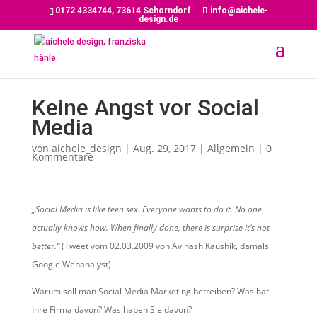
0172 4334744, 73614 Schorndorf
info@aichele-
design.de
Keine Angst vor Social
Media
von
aichele_design
|
Aug. 29, 2017
|
Allgemein
|
0
Kommentare
„Social Media is like teen sex. Everyone wants to do it. No one
actually knows how. When finally done, there is surprise it‘s not
better.“
(Tweet vom 02.03.2009 von Avinash Kaushik, damals
Google Webanalyst)
Warum soll man Social Media Marketing betreiben? Was hat
Ihre Firma davon? Was haben Sie davon?